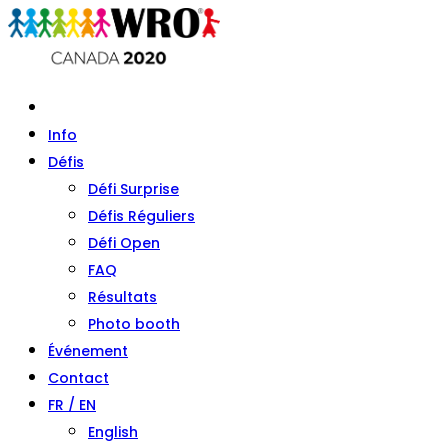
Info
Défis
Défi Surprise
Défis Réguliers
Défi Open
FAQ
Résultats
Photo booth
Événement
Contact
FR / EN
English